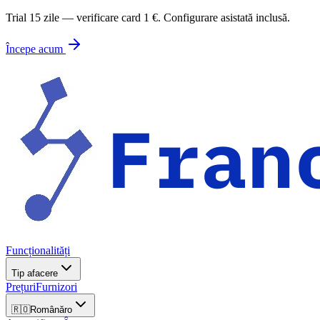
Trial 15 zile — verificare card 1 €. Configurare asistată inclusă.
Începe acum
Funcționalități
Tip afacere
Prețuri
Furnizori
🇷🇴
Română
ro