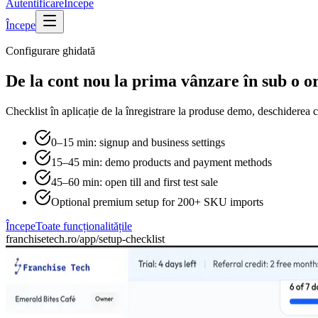
Autentificare
Începe
Începe
Configurare ghidată
De la cont nou la prima vânzare în sub o o
Checklist în aplicație de la înregistrare la produse demo, deschiderea
0–15 min: signup and business settings
15–45 min: demo products and payment methods
45–60 min: open till and first test sale
Optional premium setup for 200+ SKU imports
Începe
Toate funcționalitățile
franchisetech.ro
/app/setup-checklist