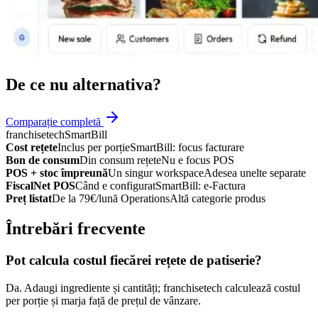
De ce nu alternativa?
Comparație completă
franchisetech
SmartBill
Cost rețete
Inclus per porție
SmartBill: focus facturare
Bon de consum
Din consum rețete
Nu e focus POS
POS + stoc împreună
Un singur workspace
Adesea unelte separate
FiscalNet POS
Când e configurat
SmartBill: e-Factura
Preț listat
De la 79€/lună Operations
Altă categorie produs
Întrebări frecvente
Pot calcula costul fiecărei rețete de patiserie?
Da. Adaugi ingrediente și cantități; franchisetech calculează costul
per porție și marja față de prețul de vânzare.