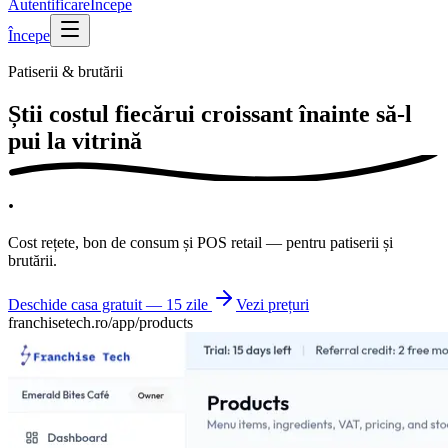
Autentificare
Începe
Începe
Patiserii & brutării
Știi costul fiecărui
croissant înainte să-l
pui la vitrină
.
Cost rețete, bon de consum și POS retail — pentru patiserii și
brutării.
Deschide casa gratuit — 15 zile
Vezi prețuri
franchisetech.ro
/app/products