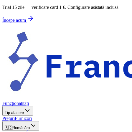
Trial 15 zile — verificare card 1 €. Configurare asistată inclusă.
Începe acum
Funcționalități
Tip afacere
Prețuri
Furnizori
🇷🇴
Română
ro