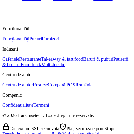
Funcționalități
Funcționalități
Prețuri
Furnizori
Industrii
Cafenele
Restaurante
Takeaway & fast food
Baruri & puburi
Patiserii
& brutării
Food truck
Multi-locație
Centru de ajutor
Centru de ajutor
Resurse
Compară POS
România
Companie
Confidențialitate
Termeni
© 2026 franchisetech. Toate drepturile rezervate.
Conexiune SSL securizată
Plăți securizate prin Stripe
Deschide casa gratuit — 15 zile
Vorbește cu vânzări