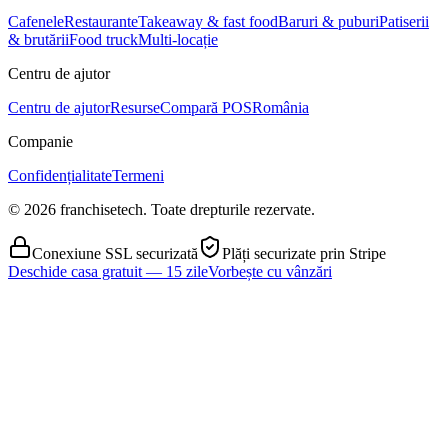
Cafenele
Restaurante
Takeaway & fast food
Baruri & puburi
Patiserii
& brutării
Food truck
Multi-locație
Centru de ajutor
Centru de ajutor
Resurse
Compară POS
România
Companie
Confidențialitate
Termeni
© 2026 franchisetech. Toate drepturile rezervate.
Conexiune SSL securizată
Plăți securizate prin Stripe
Deschide casa gratuit — 15 zile
Vorbește cu vânzări