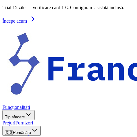
Trial 15 zile — verificare card 1 €. Configurare asistată inclusă.
Începe acum
Funcționalități
Tip afacere
Prețuri
Furnizori
🇷🇴
Română
ro