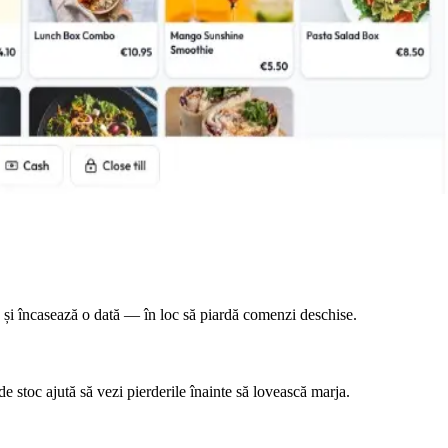
e și încasează o dată — în loc să piardă comenzi deschise.
 de stoc ajută să vezi pierderile înainte să lovească marja.