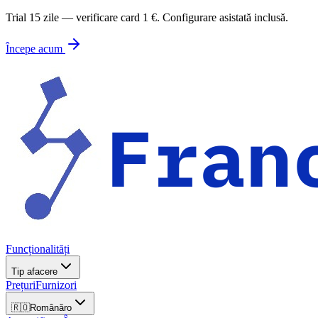
Trial 15 zile — verificare card 1 €. Configurare asistată inclusă.
Începe acum
Funcționalități
Tip afacere
Prețuri
Furnizori
🇷🇴
Română
ro