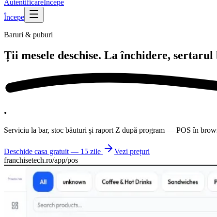
Autentificare
Începe
Începe
Baruri & puburi
Ții mesele deschise. La închidere,
sertarul
.
Serviciu la bar, stoc băuturi și raport Z după program — POS în brows
Deschide casa gratuit — 15 zile
Vezi prețuri
franchisetech.ro
/app/pos