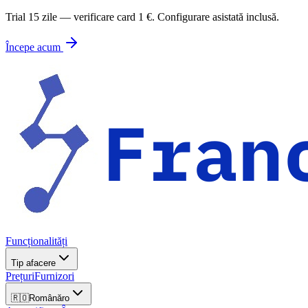
Trial 15 zile — verificare card 1 €. Configurare asistată inclusă.
Începe acum
Funcționalități
Tip afacere
Prețuri
Furnizori
🇷🇴
Română
ro