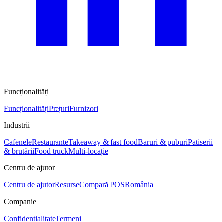
Funcționalități
Funcționalități
Prețuri
Furnizori
Industrii
Cafenele
Restaurante
Takeaway & fast food
Baruri & puburi
Patiserii
& brutării
Food truck
Multi-locație
Centru de ajutor
Centru de ajutor
Resurse
Compară POS
România
Companie
Confidențialitate
Termeni