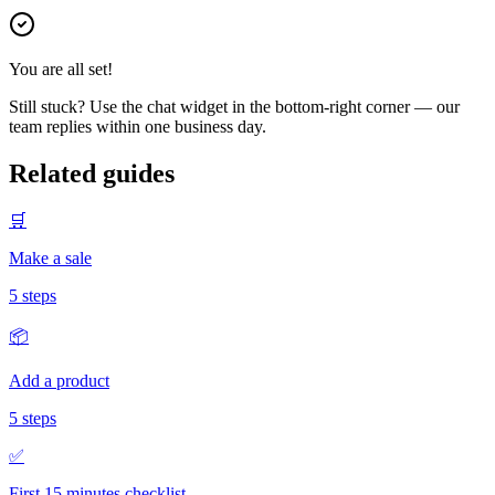
You are all set!
Still stuck? Use the chat widget in the bottom-right corner — our
team replies within one business day.
Related guides
🛒
Make a sale
5
steps
📦
Add a product
5
steps
✅
First 15 minutes checklist