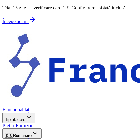
Trial 15 zile — verificare card 1 €. Configurare asistată inclusă.
Începe acum
Funcționalități
Tip afacere
Prețuri
Furnizori
🇷🇴
Română
ro