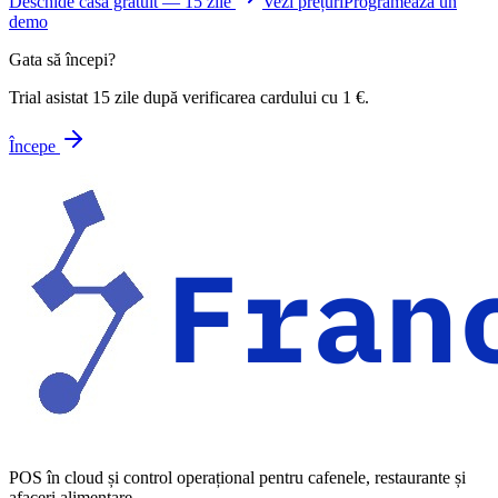
Deschide casa gratuit — 15 zile
Vezi prețuri
Programează un
demo
Gata să începi?
Trial asistat 15 zile după verificarea cardului cu 1 €.
Începe
POS în cloud și control operațional pentru cafenele, restaurante și
afaceri alimentare.