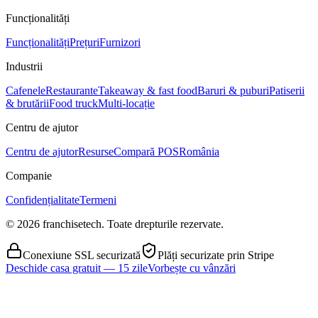
Funcționalități
Funcționalități
Prețuri
Furnizori
Industrii
Cafenele
Restaurante
Takeaway & fast food
Baruri & puburi
Patiserii
& brutării
Food truck
Multi-locație
Centru de ajutor
Centru de ajutor
Resurse
Compară POS
România
Companie
Confidențialitate
Termeni
© 2026 franchisetech. Toate drepturile rezervate.
Conexiune SSL securizată
Plăți securizate prin Stripe
Deschide casa gratuit — 15 zile
Vorbește cu vânzări