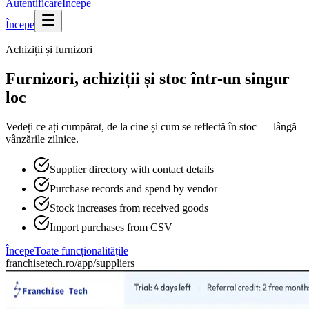
Autentificare
Începe
Începe
Achiziții și furnizori
Furnizori, achiziții și stoc într-un singur
loc
Vedeți ce ați cumpărat, de la cine și cum se reflectă în stoc — lângă
vânzările zilnice.
Supplier directory with contact details
Purchase records and spend by vendor
Stock increases from received goods
Import purchases from CSV
Începe
Toate funcționalitățile
franchisetech.ro
/app/suppliers