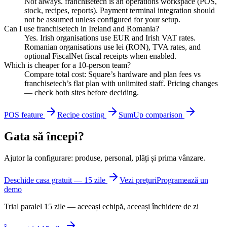
Not always. franchisetech is an operations workspace (POS,
stock, recipes, reports). Payment terminal integration should
not be assumed unless configured for your setup.
Can I use franchisetech in Ireland and Romania?
Yes. Irish organisations use EUR and Irish VAT rates.
Romanian organisations use lei (RON), TVA rates, and
optional FiscalNet fiscal receipts when enabled.
Which is cheaper for a 10-person team?
Compare total cost: Square’s hardware and plan fees vs
franchisetech’s flat plan with unlimited staff. Pricing changes
— check both sites before deciding.
POS feature
Recipe costing
SumUp comparison
Gata să începi?
Ajutor la configurare: produse, personal, plăți și prima vânzare.
Deschide casa gratuit — 15 zile
Vezi prețuri
Programează un
demo
Trial paralel 15 zile — aceeași echipă, aceeași închidere de zi