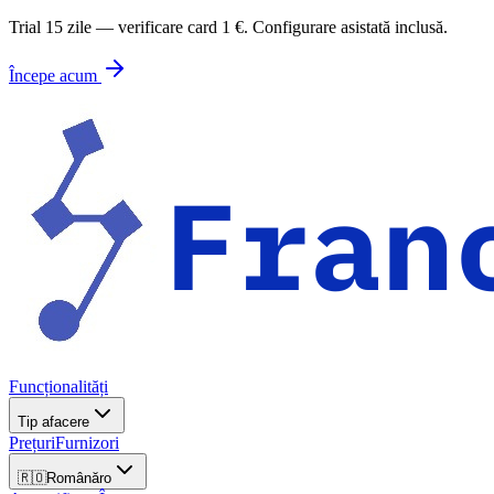
Trial 15 zile — verificare card 1 €. Configurare asistată inclusă.
Începe acum
Funcționalități
Tip afacere
Prețuri
Furnizori
🇷🇴
Română
ro