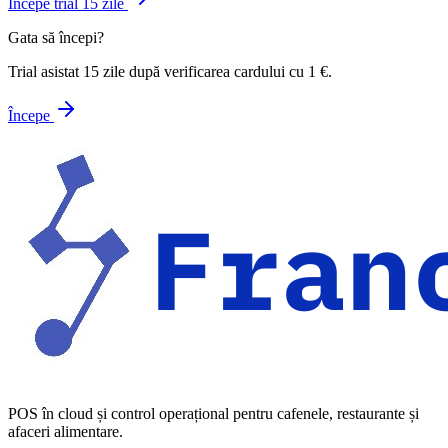
Începe trial 15 zile
Gata să începi?
Trial asistat 15 zile după verificarea cardului cu 1 €.
Începe
POS în cloud și control operațional pentru cafenele, restaurante și
afaceri alimentare.