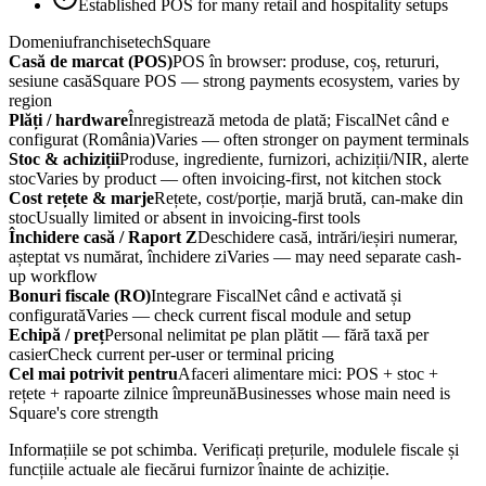
Established POS for many retail and hospitality setups
Domeniu
franchisetech
Square
Casă de marcat (POS)
POS în browser: produse, coș, retururi,
sesiune casă
Square POS — strong payments ecosystem, varies by
region
Plăți / hardware
Înregistrează metoda de plată; FiscalNet când e
configurat (România)
Varies — often stronger on payment terminals
Stoc & achiziții
Produse, ingrediente, furnizori, achiziții/NIR, alerte
stoc
Varies by product — often invoicing-first, not kitchen stock
Cost rețete & marje
Rețete, cost/porție, marjă brută, can-make din
stoc
Usually limited or absent in invoicing-first tools
Închidere casă / Raport Z
Deschidere casă, intrări/ieșiri numerar,
așteptat vs numărat, închidere zi
Varies — may need separate cash-
up workflow
Bonuri fiscale (RO)
Integrare FiscalNet când e activată și
configurată
Varies — check current fiscal module and setup
Echipă / preț
Personal nelimitat pe plan plătit — fără taxă per
casier
Check current per-user or terminal pricing
Cel mai potrivit pentru
Afaceri alimentare mici: POS + stoc +
rețete + rapoarte zilnice împreună
Businesses whose main need is
Square's core strength
Informațiile se pot schimba. Verificați prețurile, modulele fiscale și
funcțiile actuale ale fiecărui furnizor înainte de achiziție.