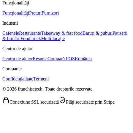
Funcționalități
Funcționalități
Prețuri
Furnizori
Industrii
Cafenele
Restaurante
Takeaway & fast food
Baruri & puburi
Patiserii
& brutării
Food truck
Multi-locație
Centru de ajutor
Centru de ajutor
Resurse
Compară POS
România
Companie
Confidențialitate
Termeni
© 2026 franchisetech. Toate drepturile rezervate.
Conexiune SSL securizată
Plăți securizate prin Stripe