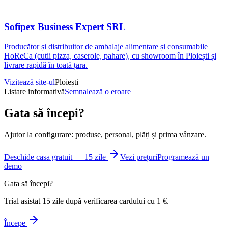
Sofipex Business Expert SRL
Producător și distribuitor de ambalaje alimentare și consumabile
HoReCa (cutii pizza, caserole, pahare), cu showroom în Ploiești și
livrare rapidă în toată țara.
Vizitează site-ul
Ploiești
Listare informativă
Semnalează o eroare
Gata să începi?
Ajutor la configurare: produse, personal, plăți și prima vânzare.
Deschide casa gratuit — 15 zile
Vezi prețuri
Programează un
demo
Gata să începi?
Trial asistat 15 zile după verificarea cardului cu 1 €.
Începe