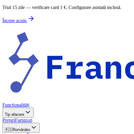
Trial 15 zile — verificare card 1 €. Configurare asistată inclusă.
Începe acum
Funcționalități
Tip afacere
Prețuri
Furnizori
🇷🇴
Română
ro