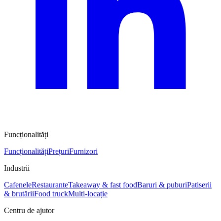
Funcționalități
Funcționalități
Prețuri
Furnizori
Industrii
Cafenele
Restaurante
Takeaway & fast food
Baruri & puburi
Patiserii
& brutării
Food truck
Multi-locație
Centru de ajutor