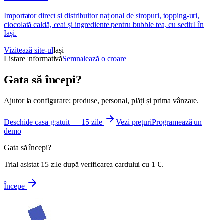
Importator direct și distribuitor național de siropuri, topping-uri,
ciocolată caldă, ceai și ingrediente pentru bubble tea, cu sediul în
Iași.
Vizitează site-ul
Iași
Listare informativă
Semnalează o eroare
Gata să începi?
Ajutor la configurare: produse, personal, plăți și prima vânzare.
Deschide casa gratuit — 15 zile
Vezi prețuri
Programează un
demo
Gata să începi?
Trial asistat 15 zile după verificarea cardului cu 1 €.
Începe