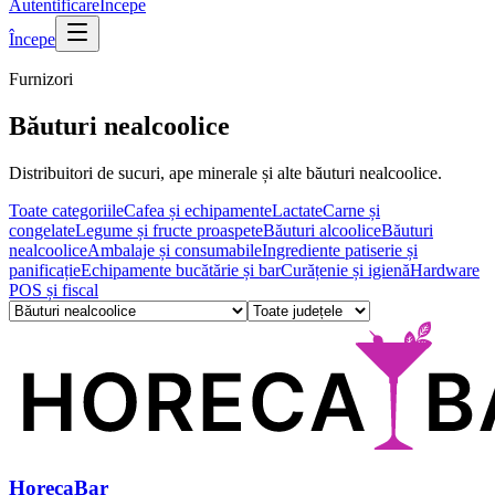
Autentificare
Începe
Începe
Furnizori
Băuturi nealcoolice
Distribuitori de sucuri, ape minerale și alte băuturi nealcoolice.
Toate categoriile
Cafea și echipamente
Lactate
Carne și
congelate
Legume și fructe proaspete
Băuturi alcoolice
Băuturi
nealcoolice
Ambalaje și consumabile
Ingrediente patiserie și
panificație
Echipamente bucătărie și bar
Curățenie și igienă
Hardware
POS și fiscal
HorecaBar