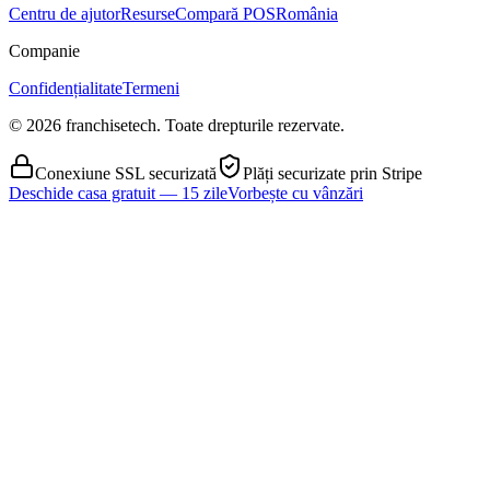
Centru de ajutor
Resurse
Compară POS
România
Companie
Confidențialitate
Termeni
© 2026 franchisetech. Toate drepturile rezervate.
Conexiune SSL securizată
Plăți securizate prin Stripe
Deschide casa gratuit — 15 zile
Vorbește cu vânzări