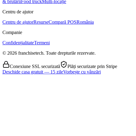
& brutării
Food truck
Multi-locație
Centru de ajutor
Centru de ajutor
Resurse
Compară POS
România
Companie
Confidențialitate
Termeni
© 2026 franchisetech. Toate drepturile rezervate.
Conexiune SSL securizată
Plăți securizate prin Stripe
Deschide casa gratuit — 15 zile
Vorbește cu vânzări