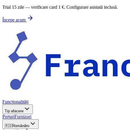
Trial 15 zile — verificare card 1 €. Configurare asistată inclusă.
Începe acum
Funcționalități
Tip afacere
Prețuri
Furnizori
🇷🇴
Română
ro