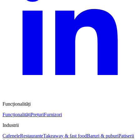
Funcționalități
Funcționalități
Prețuri
Furnizori
Industrii
Cafenele
Restaurante
Takeaway & fast food
Baruri & puburi
Patiserii