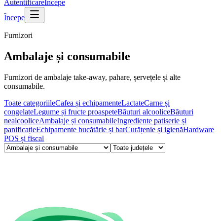
Autentificare
Începe
Începe
Furnizori
Ambalaje și consumabile
Furnizori de ambalaje take-away, pahare, șervețele și alte
consumabile.
Toate categoriile
Cafea și echipamente
Lactate
Carne și
congelate
Legume și fructe proaspete
Băuturi alcoolice
Băuturi
nealcoolice
Ambalaje și consumabile
Ingrediente patiserie și
panificație
Echipamente bucătărie și bar
Curățenie și igienă
Hardware
POS și fiscal