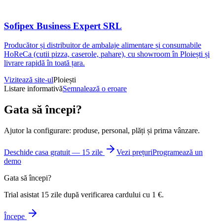
Sofipex Business Expert SRL
Producător și distribuitor de ambalaje alimentare și consumabile
HoReCa (cutii pizza, caserole, pahare), cu showroom în Ploiești și
livrare rapidă în toată țara.
Vizitează site-ul
Ploiești
Listare informativă
Semnalează o eroare
Gata să începi?
Ajutor la configurare: produse, personal, plăți și prima vânzare.
Deschide casa gratuit — 15 zile
Vezi prețuri
Programează un
demo
Gata să începi?
Trial asistat 15 zile după verificarea cardului cu 1 €.
Începe