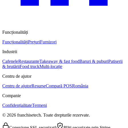
Funcționalități
Funcționalități
Prețuri
Furnizori
Industrii
Cafenele
Restaurante
Takeaway & fast food
Baruri & puburi
Patiserii
& brutării
Food truck
Multi-locație
Centru de ajutor
Centru de ajutor
Resurse
Compară POS
România
Companie
Confidențialitate
Termeni
© 2026 franchisetech. Toate drepturile rezervate.
Conexiune SSL securizată
Plăți securizate prin Stripe