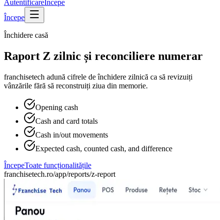
Autentificare
Începe
Începe
Închidere casă
Raport Z zilnic și reconciliere numerar
franchisetech adună cifrele de închidere zilnică ca să revizuiți
vânzările fără să reconstruiți ziua din memorie.
Opening cash
Cash and card totals
Cash in/out movements
Expected cash, counted cash, and difference
Începe
Toate funcționalitățile
franchisetech.ro
/app/reports/z-report