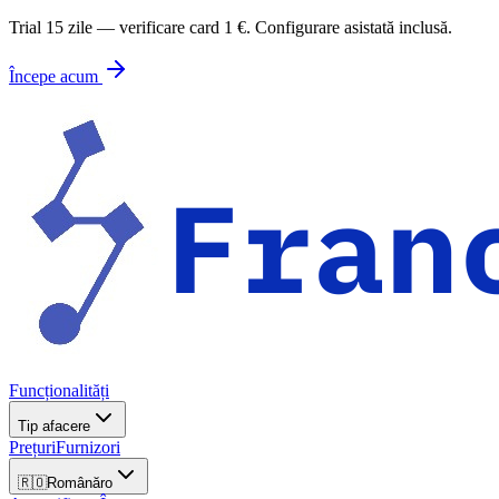
Trial 15 zile — verificare card 1 €. Configurare asistată inclusă.
Începe acum
Funcționalități
Tip afacere
Prețuri
Furnizori
🇷🇴
Română
ro