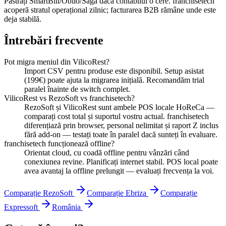
Păstrați SmartBill/Oblio/Saga dacă contabilul o cere. franchisetech
acoperă stratul operațional zilnic; facturarea B2B rămâne unde este
deja stabilă.
Întrebări frecvente
Pot migra meniul din VilicoRest?
Import CSV pentru produse este disponibil. Setup asistat
(199€) poate ajuta la migrarea inițială. Recomandăm trial
paralel înainte de switch complet.
VilicoRest vs RezoSoft vs franchisetech?
RezoSoft și VilicoRest sunt ambele POS locale HoReCa —
comparați cost total și suportul vostru actual. franchisetech
diferențiază prin browser, personal nelimitat și raport Z inclus
fără add-on — testați toate în paralel dacă sunteți în evaluare.
franchisetech funcționează offline?
Orientat cloud, cu coadă offline pentru vânzări când
conexiunea revine. Planificați internet stabil. POS local poate
avea avantaj la offline prelungit — evaluați frecvența la voi.
Comparație RezoSoft
Comparație Ebriza
Comparație
Expressoft
România