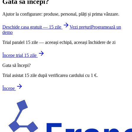
Gata să începi?
Ajutor la configurare: produse, personal, plăți și prima vânzare.
Deschide casa gratuit — 15 zile
Vezi prețuri
Programează un
demo
Trial paralel 15 zile — aceeași echipă, aceeași închidere de zi
Începe trial 15 zile
Gata să începi?
Trial asistat 15 zile după verificarea cardului cu 1 €.
Începe