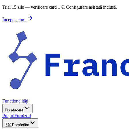
Trial 15 zile — verificare card 1 €. Configurare asistată inclusă.
Începe acum
Funcționalități
Tip afacere
Prețuri
Furnizori
🇷🇴
Română
ro