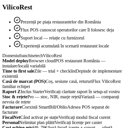
VilicoRest
Prezență pe piața restaurantelor din România
Flux POS cunoscut operatorilor care îl folosesc deja
Suport local — relație cu furnizorul
Experiență acumulată în scenarii restaurant locale
Domeniu
franchisetech
VilicoRest
Model deploy
Browser cloud
POS restaurant România —
instalare/locală variabilă
Time to first sale
Zile — trial + checklist
Depinde de implementare
existentă
Casă de marcat (POS)
Coș, sesiune casă, retururi
Flux VilicoRest
familiar echipei
Raport Z
Inclus Starter
Verificați claritate raport în setup-ul vostru
Stoc & rețete
Pro — stoc, NIR, marje rețetă
Variază — comparați
nevoia de rețete
Facturare
Coexistă SmartBill/Oblio
Adesea POS separat de
facturare
FiscalNet
Când activat pe stație
Verificați modul fiscal curent
Personal
Nelimitat plan plătit
Verificați licențe per casier
Cost echipe mici
49–79€/lună listat
Licențe + suport — ofertă