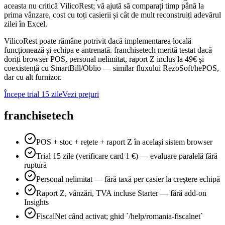
aceasta nu critică VilicoRest; vă ajută să comparați timp până la
prima vânzare, cost cu toți casierii și cât de mult reconstruiți adevărul
zilei în Excel.
VilicoRest poate rămâne potrivit dacă implementarea locală
funcționează și echipa e antrenată. franchisetech merită testat dacă
doriți browser POS, personal nelimitat, raport Z inclus la 49€ și
coexistență cu SmartBill/Oblio — similar fluxului RezoSoft/hePOS,
dar cu alt furnizor.
Începe trial 15 zile
Vezi prețuri
franchisetech
POS + stoc + rețete + raport Z în același sistem browser
Trial 15 zile (verificare card 1 €) — evaluare paralelă fără
ruptură
Personal nelimitat — fără taxă per casier la creștere echipă
Raport Z, vânzări, TVA incluse Starter — fără add-on
Insights
FiscalNet când activat; ghid `/help/romania-fiscalnet`