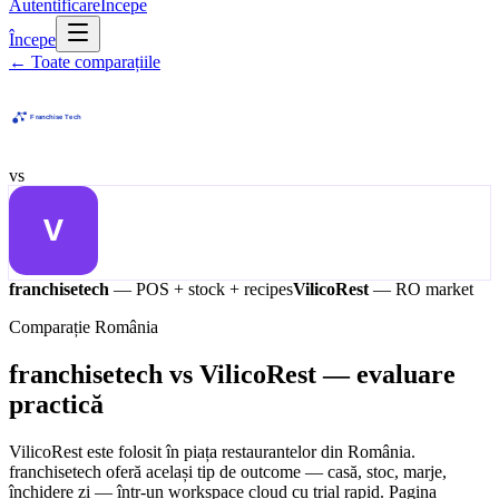
Autentificare
Începe
Începe
←
Toate comparațiile
vs
franchisetech
— POS + stock + recipes
VilicoRest
—
RO market
Comparație România
franchisetech vs VilicoRest — evaluare
practică
VilicoRest este folosit în piața restaurantelor din România.
franchisetech oferă același tip de outcome — casă, stoc, marje,
închidere zi — într-un workspace cloud cu trial rapid. Pagina