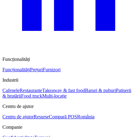
Funcționalități
Funcționalități
Prețuri
Furnizori
Industrii
Cafenele
Restaurante
Takeaway & fast food
Baruri & puburi
Patiserii
& brutării
Food truck
Multi-locație
Centru de ajutor
Centru de ajutor
Resurse
Compară POS
România
Companie