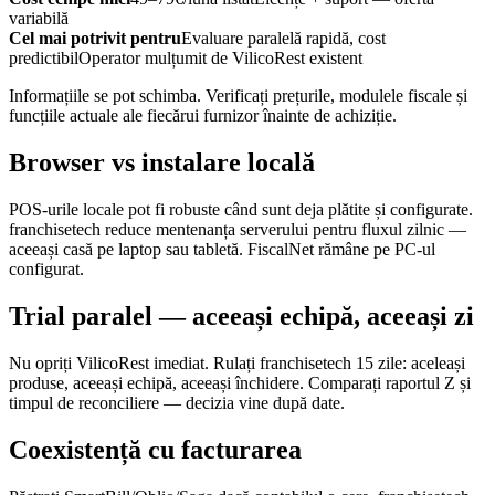
variabilă
Cel mai potrivit pentru
Evaluare paralelă rapidă, cost
predictibil
Operator mulțumit de VilicoRest existent
Informațiile se pot schimba. Verificați prețurile, modulele fiscale și
funcțiile actuale ale fiecărui furnizor înainte de achiziție.
Browser vs instalare locală
POS-urile locale pot fi robuste când sunt deja plătite și configurate.
franchisetech reduce mentenanța serverului pentru fluxul zilnic —
aceeași casă pe laptop sau tabletă. FiscalNet rămâne pe PC-ul
configurat.
Trial paralel — aceeași echipă, aceeași zi
Nu opriți VilicoRest imediat. Rulați franchisetech 15 zile: aceleași
produse, aceeași echipă, aceeași închidere. Comparați raportul Z și
timpul de reconciliere — decizia vine după date.
Coexistență cu facturarea