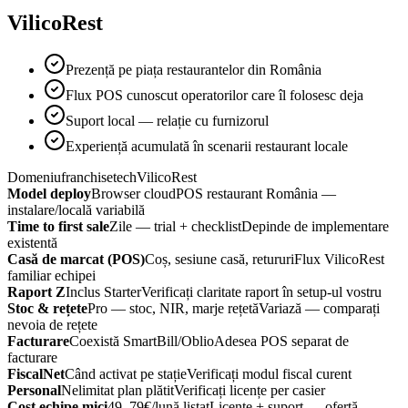
VilicoRest
Prezență pe piața restaurantelor din România
Flux POS cunoscut operatorilor care îl folosesc deja
Suport local — relație cu furnizorul
Experiență acumulată în scenarii restaurant locale
Domeniu
franchisetech
VilicoRest
Model deploy
Browser cloud
POS restaurant România —
instalare/locală variabilă
Time to first sale
Zile — trial + checklist
Depinde de implementare
existentă
Casă de marcat (POS)
Coș, sesiune casă, retururi
Flux VilicoRest
familiar echipei
Raport Z
Inclus Starter
Verificați claritate raport în setup-ul vostru
Stoc & rețete
Pro — stoc, NIR, marje rețetă
Variază — comparați
nevoia de rețete
Facturare
Coexistă SmartBill/Oblio
Adesea POS separat de
facturare
FiscalNet
Când activat pe stație
Verificați modul fiscal curent
Personal
Nelimitat plan plătit
Verificați licențe per casier
Cost echipe mici
49–79€/lună listat
Licențe + suport — ofertă