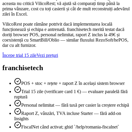
aceasta nu critică VilicoRest; vă ajută să comparați timp până la
prima vânzare, cost cu toți casierii și cât de mult reconstruiți adevărul
zilei în Excel.
VilicoRest poate rămâne potrivit dacă implementarea locală
funcționează și echipa e antrenată. franchisetech merită testat dacă
doriți browser POS, personal nelimitat, raport Z inclus la 49€ și
coexistență cu SmartBill/Oblio — similar fluxului RezoSoft/hePOS,
dar cu alt furnizor.
Începe trial 15 zile
Vezi prețuri
franchisetech
POS + stoc + rețete + raport Z în același sistem browser
Trial 15 zile (verificare card 1 €) — evaluare paralelă fără
ruptură
Personal nelimitat — fără taxă per casier la creștere echipă
Raport Z, vânzări, TVA incluse Starter — fără add-on
Insights
FiscalNet când activat; ghid `/help/romania-fiscalnet`