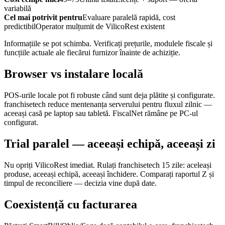
variabilă
Cel mai potrivit pentru
Evaluare paralelă rapidă, cost
predictibil
Operator mulțumit de VilicoRest existent
Informațiile se pot schimba. Verificați prețurile, modulele fiscale și
funcțiile actuale ale fiecărui furnizor înainte de achiziție.
Browser vs instalare locală
POS-urile locale pot fi robuste când sunt deja plătite și configurate.
franchisetech reduce mentenanța serverului pentru fluxul zilnic —
aceeași casă pe laptop sau tabletă. FiscalNet rămâne pe PC-ul
configurat.
Trial paralel — aceeași echipă, aceeași zi
Nu opriți VilicoRest imediat. Rulați franchisetech 15 zile: aceleași
produse, aceeași echipă, aceeași închidere. Comparați raportul Z și
timpul de reconciliere — decizia vine după date.
Coexistență cu facturarea