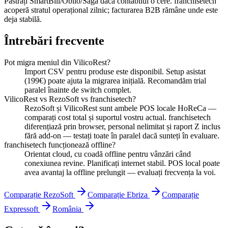
Păstrați SmartBill/Oblio/Saga dacă contabilul o cere. franchisetech
acoperă stratul operațional zilnic; facturarea B2B rămâne unde este
deja stabilă.
Întrebări frecvente
Pot migra meniul din VilicoRest?
Import CSV pentru produse este disponibil. Setup asistat
(199€) poate ajuta la migrarea inițială. Recomandăm trial
paralel înainte de switch complet.
VilicoRest vs RezoSoft vs franchisetech?
RezoSoft și VilicoRest sunt ambele POS locale HoReCa —
comparați cost total și suportul vostru actual. franchisetech
diferențiază prin browser, personal nelimitat și raport Z inclus
fără add-on — testați toate în paralel dacă sunteți în evaluare.
franchisetech funcționează offline?
Orientat cloud, cu coadă offline pentru vânzări când
conexiunea revine. Planificați internet stabil. POS local poate
avea avantaj la offline prelungit — evaluați frecvența la voi.
Comparație RezoSoft
Comparație Ebriza
Comparație
Expressoft
România