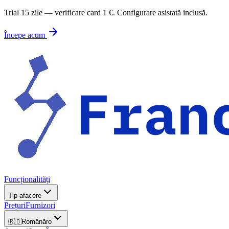
Trial 15 zile — verificare card 1 €. Configurare asistată inclusă.
Începe acum
Funcționalități
Tip afacere
Prețuri
Furnizori
🇷🇴
Română
ro