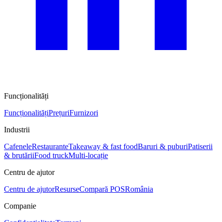
Funcționalități
Funcționalități
Prețuri
Furnizori
Industrii
Cafenele
Restaurante
Takeaway & fast food
Baruri & puburi
Patiserii
& brutării
Food truck
Multi-locație
Centru de ajutor
Centru de ajutor
Resurse
Compară POS
România
Companie