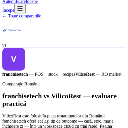
Autentificare
Începe
Începe
←
Toate comparațiile
vs
franchisetech
— POS + stock + recipes
VilicoRest
—
RO market
Comparație România
franchisetech vs VilicoRest — evaluare
practică
VilicoRest este folosit în piața restaurantelor din România.
franchisetech oferă același tip de outcome — casă, stoc, marje,
închidere zi — într-un workspace cloud cu trial rapid. Pagina