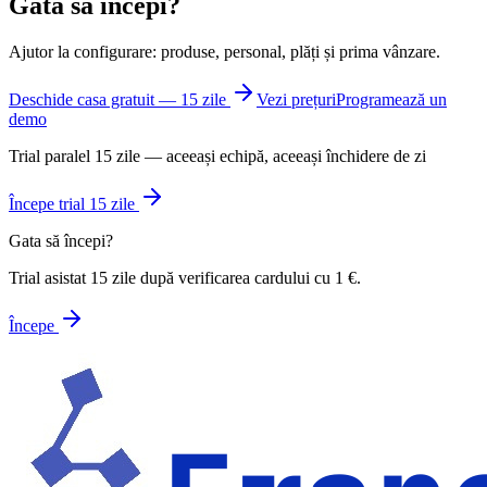
Gata să începi?
Ajutor la configurare: produse, personal, plăți și prima vânzare.
Deschide casa gratuit — 15 zile
Vezi prețuri
Programează un
demo
Trial paralel 15 zile — aceeași echipă, aceeași închidere de zi
Începe trial 15 zile
Gata să începi?
Trial asistat 15 zile după verificarea cardului cu 1 €.
Începe