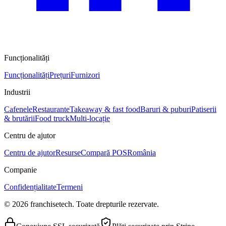
Funcționalități
Funcționalități
Prețuri
Furnizori
Industrii
Cafenele
Restaurante
Takeaway & fast food
Baruri & puburi
Patiserii
& brutării
Food truck
Multi-locație
Centru de ajutor
Centru de ajutor
Resurse
Compară POS
România
Companie
Confidențialitate
Termeni
© 2026 franchisetech. Toate drepturile rezervate.