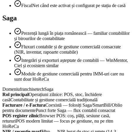
FiscalNet când este activat și configurat pe stația de casă
Saga
Prezență lungă în piața românească — familiar contabililor
și birourilor de contabilitate
Fluxuri contabile și de gestiune comercială consacrate
(NIR, inventar, rapoarte contabile)
Integrări și exporturi așteptate de contabili — WinMentor,
Ciel și ecosistem similar
Module de gestiune comercială pentru IMM-uri care nu
sunt doar HoReCa
Domeniu
franchisetech
Saga
Rol principal
Operațiuni zilnice: POS, stoc, închidere
casă
Contabilitate și gestiune comercială tradițională
Facturare / e-Factura
Coexistă — folosiți Saga/SmartBill/Oblio
pentru documente
Punct forte Saga — flux contabil consacrat
POS register zilnic
Browser POS: coș, plăți, sesiune casă,
retururi
POS modern limitat — focus pe gestiune, nu pe ritm
HoReCa
NIR / recepție marfă
Pro — NIR legat de stoc și rețete (14-3-