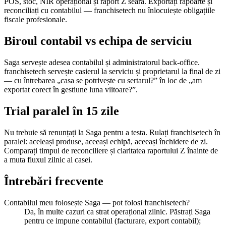
POS, stoc, NIR operațional și raport Z seara. Exportați rapoarte și
reconciliați cu contabilul — franchisetech nu înlocuiește obligațiile
fiscale profesionale.
Biroul contabil vs echipa de serviciu
Saga servește adesea contabilul și administratorul back-office.
franchisetech servește casierul la serviciu și proprietarul la final de zi
— cu întrebarea „casa se potrivește cu sertarul?” în loc de „am
exportat corect în gestiune luna viitoare?”.
Trial paralel în 15 zile
Nu trebuie să renunțați la Saga pentru a testa. Rulați franchisetech în
paralel: aceleași produse, aceeași echipă, aceeași închidere de zi.
Comparați timpul de reconciliere și claritatea raportului Z înainte de
a muta fluxul zilnic al casei.
Întrebări frecvente
Contabilul meu folosește Saga — pot folosi franchisetech?
Da, în multe cazuri ca strat operațional zilnic. Păstrați Saga
pentru ce impune contabilul (facturare, export contabil);