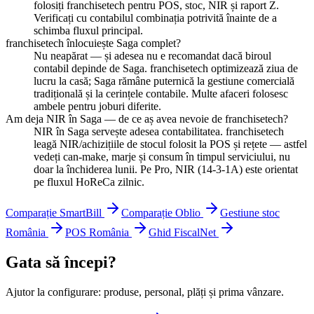
folosiți franchisetech pentru POS, stoc, NIR și raport Z.
Verificați cu contabilul combinația potrivită înainte de a
schimba fluxul principal.
franchisetech înlocuiește Saga complet?
Nu neapărat — și adesea nu e recomandat dacă biroul
contabil depinde de Saga. franchisetech optimizează ziua de
lucru la casă; Saga rămâne puternică la gestiune comercială
tradițională și la cerințele contabile. Multe afaceri folosesc
ambele pentru joburi diferite.
Am deja NIR în Saga — de ce aș avea nevoie de franchisetech?
NIR în Saga servește adesea contabilitatea. franchisetech
leagă NIR/achizițiile de stocul folosit la POS și rețete — astfel
vedeți can-make, marje și consum în timpul serviciului, nu
doar la închiderea lunii. Pe Pro, NIR (14-3-1A) este orientat
pe fluxul HoReCa zilnic.
Comparație SmartBill
Comparație Oblio
Gestiune stoc
România
POS România
Ghid FiscalNet
Gata să începi?
Ajutor la configurare: produse, personal, plăți și prima vânzare.