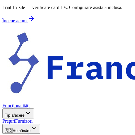
Trial 15 zile — verificare card 1 €. Configurare asistată inclusă.
Începe acum
Funcționalități
Tip afacere
Prețuri
Furnizori
🇷🇴
Română
ro