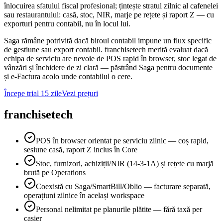
înlocuirea sfatului fiscal profesional; țintește stratul zilnic al cafenelei
sau restaurantului: casă, stoc, NIR, marje pe rețete și raport Z — cu
exporturi pentru contabil, nu în locul lui.
Saga rămâne potrivită dacă biroul contabil impune un flux specific
de gestiune sau export contabil. franchisetech merită evaluat dacă
echipa de serviciu are nevoie de POS rapid în browser, stoc legat de
vânzări și închidere de zi clară — păstrând Saga pentru documente
și e-Factura acolo unde contabilul o cere.
Începe trial 15 zile
Vezi prețuri
franchisetech
POS în browser orientat pe serviciu zilnic — coș rapid,
sesiune casă, raport Z inclus în Core
Stoc, furnizori, achiziții/NIR (14-3-1A) și rețete cu marjă
brută pe Operations
Coexistă cu Saga/SmartBill/Oblio — facturare separată,
operațiuni zilnice în același workspace
Personal nelimitat pe planurile plătite — fără taxă per
casier