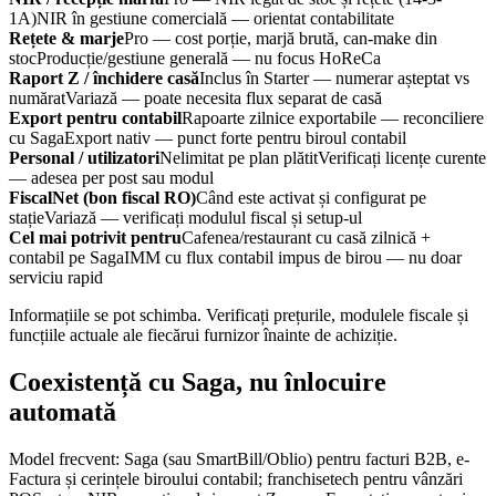
1A)
NIR în gestiune comercială — orientat contabilitate
Rețete & marje
Pro — cost porție, marjă brută, can-make din
stoc
Producție/gestiune generală — nu focus HoReCa
Raport Z / închidere casă
Inclus în Starter — numerar așteptat vs
numărat
Variază — poate necesita flux separat de casă
Export pentru contabil
Rapoarte zilnice exportabile — reconciliere
cu Saga
Export nativ — punct forte pentru biroul contabil
Personal / utilizatori
Nelimitat pe plan plătit
Verificați licențe curente
— adesea per post sau modul
FiscalNet (bon fiscal RO)
Când este activat și configurat pe
stație
Variază — verificați modulul fiscal și setup-ul
Cel mai potrivit pentru
Cafenea/restaurant cu casă zilnică +
contabil pe Saga
IMM cu flux contabil impus de birou — nu doar
serviciu rapid
Informațiile se pot schimba. Verificați prețurile, modulele fiscale și
funcțiile actuale ale fiecărui furnizor înainte de achiziție.
Coexistență cu Saga, nu înlocuire
automată
Model frecvent: Saga (sau SmartBill/Oblio) pentru facturi B2B, e-
Factura și cerințele biroului contabil; franchisetech pentru vânzări