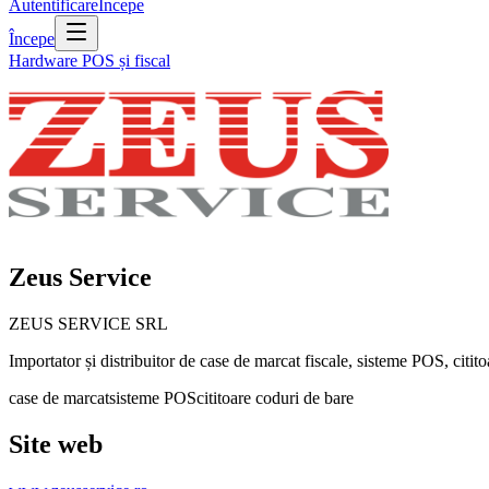
Autentificare
Începe
Începe
Hardware POS și fiscal
Zeus Service
ZEUS SERVICE SRL
Importator și distribuitor de case de marcat fiscale, sisteme POS, citi
case de marcat
sisteme POS
cititoare coduri de bare
Site web