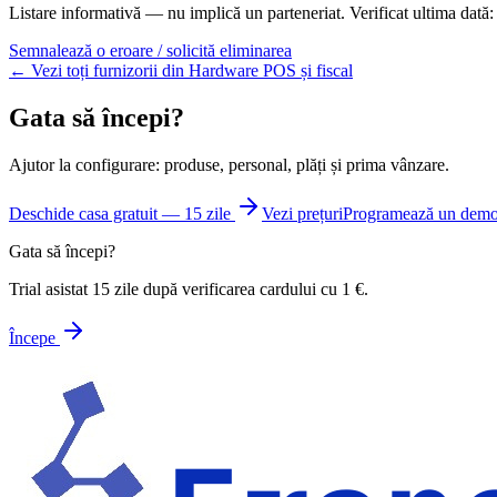
Listare informativă — nu implică un parteneriat.
Verificat ultima dată
Semnalează o eroare / solicită eliminarea
← Vezi toți furnizorii din Hardware POS și fiscal
Gata să începi?
Ajutor la configurare: produse, personal, plăți și prima vânzare.
Deschide casa gratuit — 15 zile
Vezi prețuri
Programează un dem
Gata să începi?
Trial asistat 15 zile după verificarea cardului cu 1 €.
Începe