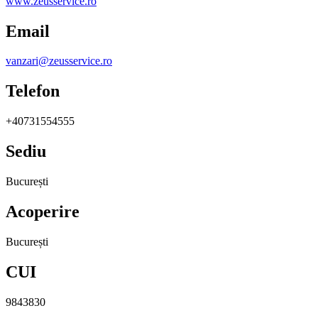
www.zeusservice.ro
Email
vanzari@zeusservice.ro
Telefon
+40731554555
Sediu
București
Acoperire
București
CUI
9843830