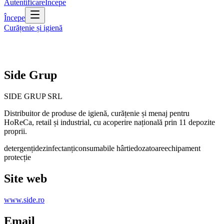
Autentificare
Începe
Începe
Curățenie și igienă
Side Grup
SIDE GRUP SRL
Distribuitor de produse de igienă, curățenie și menaj pentru
HoReCa, retail și industrial, cu acoperire națională prin 11 depozite
proprii.
detergenți
dezinfectanți
consumabile hârtie
dozatoare
echipament
protecție
Site web
www.side.ro
Email