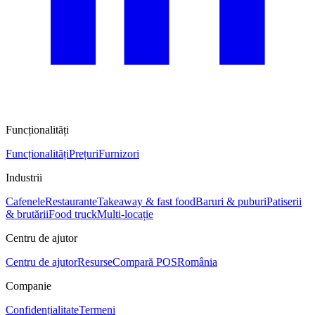
Funcționalități
Funcționalități
Prețuri
Furnizori
Industrii
Cafenele
Restaurante
Takeaway & fast food
Baruri & puburi
Patiserii
& brutării
Food truck
Multi-locație
Centru de ajutor
Centru de ajutor
Resurse
Compară POS
România
Companie
Confidențialitate
Termeni