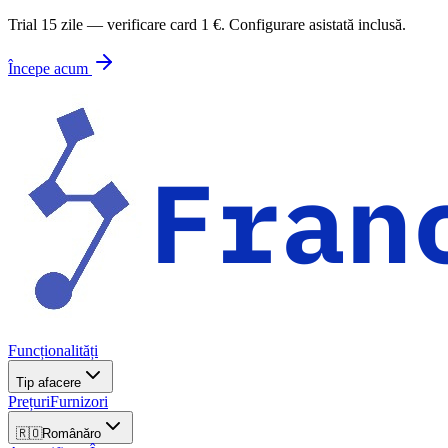
Trial 15 zile — verificare card 1 €. Configurare asistată inclusă.
Începe acum
Funcționalități
Tip afacere
Prețuri
Furnizori
🇷🇴
Română
ro