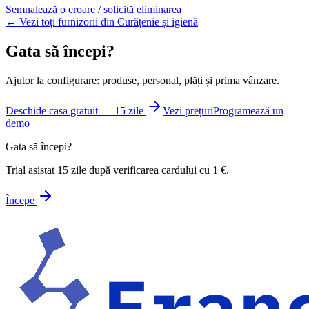
Semnalează o eroare / solicită eliminarea
← Vezi toți furnizorii din Curățenie și igienă
Gata să începi?
Ajutor la configurare: produse, personal, plăți și prima vânzare.
Deschide casa gratuit — 15 zile
Vezi prețuri
Programează un
demo
Gata să începi?
Trial asistat 15 zile după verificarea cardului cu 1 €.
Începe