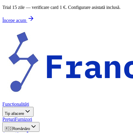
Trial 15 zile — verificare card 1 €. Configurare asistată inclusă.
Începe acum
Funcționalități
Tip afacere
Prețuri
Furnizori
🇷🇴
Română
ro