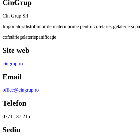
CinGrup
Cin Grup Srl
Importator/distribuitor de materii prime pentru cofetărie, gelaterie și p
cofetărie
gelaterie
panificație
Site web
cingrup.ro
Email
office@cingrup.ro
Telefon
0771 187 215
Sediu