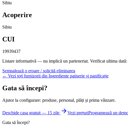
Sibiu
Acoperire
Sibiu
CUI
19939437
Listare informativă — nu implică un parteneriat.
Verificat ultima dată
Semnalează o eroare / solicită eliminarea
← Vezi toți furnizorii din Ingrediente patiserie și panificație
Gata să începi?
Ajutor la configurare: produse, personal, plăți și prima vânzare.
Deschide casa gratuit — 15 zile
Vezi prețuri
Programează un dem
Gata să începi?