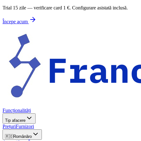
Trial 15 zile — verificare card 1 €. Configurare asistată inclusă.
Începe acum
Funcționalități
Tip afacere
Prețuri
Furnizori
🇷🇴
Română
ro