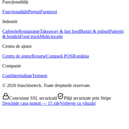
Funcționalități
Funcționalități
Prețuri
Furnizori
Industrii
Cafenele
Restaurante
Takeaway & fast food
Baruri & puburi
Patiserii
& brutării
Food truck
Multi-locație
Centru de ajutor
Centru de ajutor
Resurse
Compară POS
România
Companie
Confidențialitate
Termeni
© 2026 franchisetech. Toate drepturile rezervate.
Conexiune SSL securizată
Plăți securizate prin Stripe
Deschide casa gratuit — 15 zile
Vorbește cu vânzări