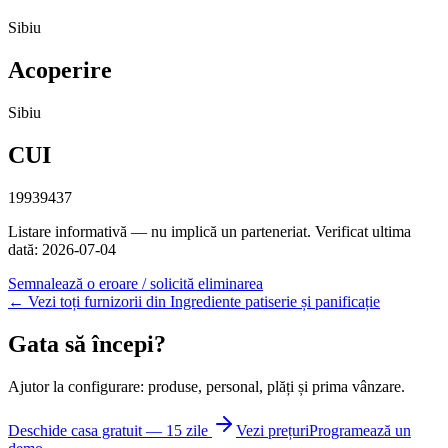
Sibiu
Acoperire
Sibiu
CUI
19939437
Listare informativă — nu implică un parteneriat.
Verificat ultima
dată: 2026-07-04
Semnalează o eroare / solicită eliminarea
← Vezi toți furnizorii din Ingrediente patiserie și panificație
Gata să începi?
Ajutor la configurare: produse, personal, plăți și prima vânzare.
Deschide casa gratuit — 15 zile
Vezi prețuri
Programează un